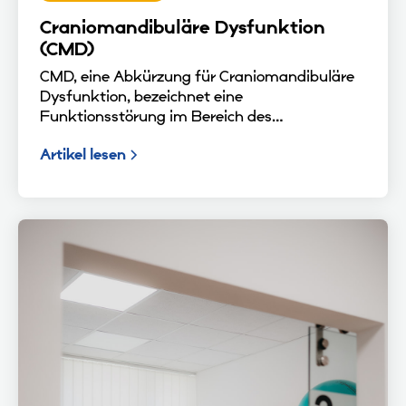
Craniomandibuläre Dysfunktion
(CMD)
CMD, eine Abkürzung für Craniomandibuläre
Dysfunktion, bezeichnet eine
Funktionsstörung im Bereich des
Kiefergelenks und der Kaumuskulatur. Diese
Artikel lesen
Dysfunktion kann verschiedene Ursachen
haben, von denen viele erfolgreich mit
Physiotherapie behandelt werden können.