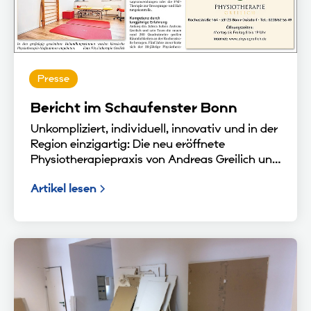
Presse
Bericht im Schaufenster Bonn
Unkompliziert, individuell, innovativ und in der
Region einzigartig: Die neu eröffnete
Physiotherapiepraxis von Andreas Greilich und
seinem Team bietet mitten in Duisdorf in der
Artikel lesen
Fußgängerzone in der Rochusstraße eine ganz
besondere Kombination für alle Patienten.