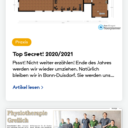
Praxis
Top Secret! 2020/2021
Pssst! Nicht weiter erzählen! Ende des Jahres
werden wir wieder umziehen. Natürlich
bleiben wir in Bonn-Duisdorf. Sie werden uns
demnächst noch besser Finden und Erreichen
Artikel lesen
können. ;) Wo es genau hin geht bleibt noch
ein kleines Geheimnis.