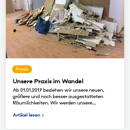
Praxis
Unsere Praxis im Wandel
Ab 01.01.2019 beziehen wir unsere neuen,
größere und noch besser ausgestatteten
Räumlichkeiten. Wir werden unsere
Ausstattung erweitern und das
Artikel lesen
Therapieangebot vergrößern. Das Schönste an
der Sache ist, wir sind nur wenige Meter von
unserer aktuellen Praxis entfernt.