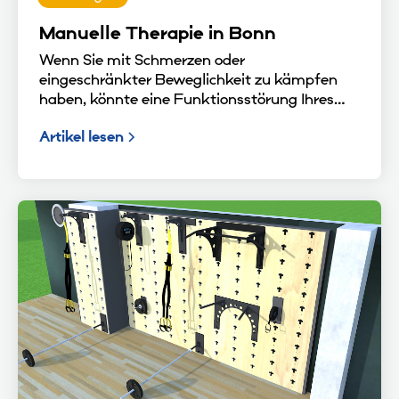
Manuelle Therapie in Bonn
Wenn Sie mit Schmerzen oder
eingeschränkter Beweglichkeit zu kämpfen
haben, könnte eine Funktionsstörung Ihres
Bewegungsapparats die Ursache sein. In
Artikel lesen
solchen Fällen kann Ihnen die Manuelle
Therapie in Bonn helfen, sei es bei
Kopfschmerzen, einem Hexenschuss oder
einem Tennisellenbogen, sowie bei
Bewegungseinschränkungen nach
Verletzungen mit langer Ruhigstellung.