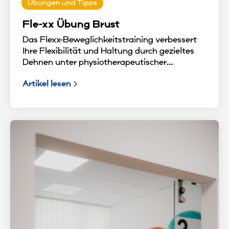
Übungen und Tipps
Fle-xx Übung Brust
Das Flexx-Beweglichkeitstraining verbessert
Ihre Flexibilität und Haltung durch gezieltes
Dehnen unter physiotherapeutischer
Anleitung – sicher, effektiv und individuell
Artikel lesen
abgestimmt.