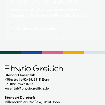
Physiotherapeut:in?
Bewirb dich jetzt auf eine unserer
ausgeschriebenen Stellen oder initiativ.
Zu den offenen Stellen
Standort Rosental:
Kölnstraße 82–86, 53111 Bonn
Tel 0228 9696 8786
rosental@physiogreilich.de
Standort Duisdorf:
Villemombler Straße 6, 53123 Bonn