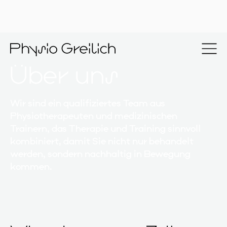
Über uns
Wir sind ein qualifiziertes Team aus
Physiotherapeuten und medizinischen
Trainern, das Therapie und Training sinnvoll
kombiniert, damit Sie nicht nur behandelt
werden, sondern nachhaltig in Bewegung
kommen.