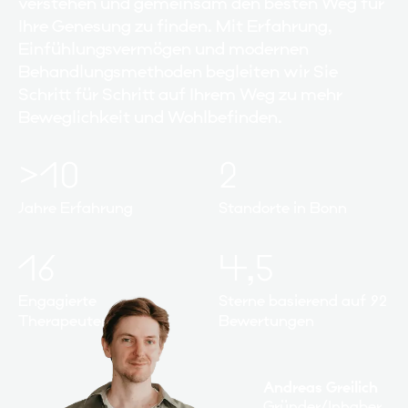
verstehen und gemeinsam den besten Weg für
Ihre Genesung zu finden. Mit Erfahrung,
Einfühlungsvermögen und modernen
Behandlungsmethoden begleiten wir Sie
Schritt für Schritt auf Ihrem Weg zu mehr
Beweglichkeit und Wohlbefinden.
>10
2
Jahre Erfahrung
Standorte in Bonn
16
4,5
Engagierte
Sterne basierend auf 92
Therapeuten
Bewertungen
Andreas Greilich
Gründer/Inhaber