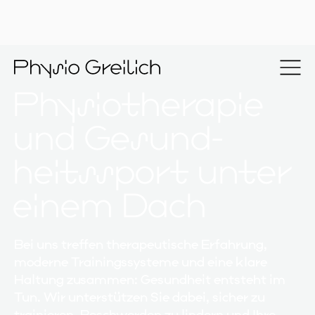
Physio­therapie
und Gesund­
heits­sport unter
einem Dach
Bei uns treffen therapeutische Erfahrung,
moderne Trainingssysteme und eine klare
Haltung zusammen: Gesundheit entsteht im
Tun. Wir unterstützen Sie dabei, sicher zu