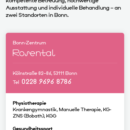
kompetente Betreuung, hochwertige
Ausstattung und individuelle Behandlung – an
zwei Standorten in Bonn.
Bonn-Zentrum
Rosental
Kölnstraße 82–86, 53111 Bonn
0228 9696 8786
Tel
Physiotherapie
Krankengymnastik, Manuelle Therapie, KG-
ZNS (Bobath), KGG
Gesundheitssport