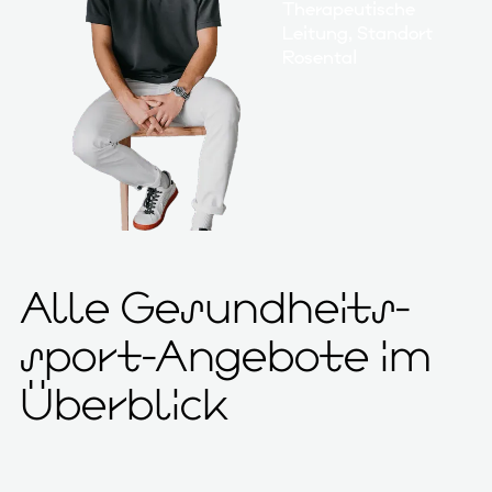
Therapeutische
Leitung, Standort
Rosental
Alle Gesundheits­
sport-Ange­bote im
Über­blick