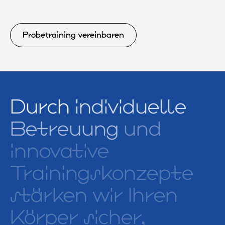
Probetraining vereinbaren
Durch
indivi­duelle
Betreu­ung
und
inno­vative
Trainings­konzepte
stärken
wir
Ihren
Körper
sicher,